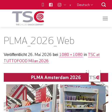
Zum
Deutsch
x
Inhalt
springen
PLMA_2026_Web
26. Mai 2026
1080 × 1080
TSC at
Veröffentlicht
bei
in
TUTTOFOOD Milan 2026