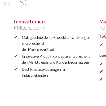
r
von TSC.
Innovationen
Ma
FMCG & Dairy
Re
TSC
Maßgeschneiderte Produktentwicklungen
entsprechend
der Markenidentität
Liz
Innovative Produktkonzepte entsprechend
den Markttrends und Kundenbedürfnissen
Best Practice-Lösungen für
Industriekunden