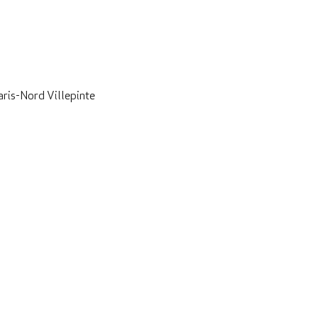
aris-Nord Villepinte
6