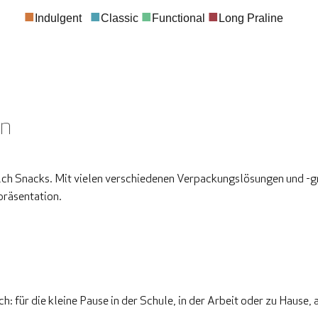
■
■
■
■
Indulgent
Classic
Functional
Long Praline
en
ch Snacks. Mit vielen verschiedenen Verpackungslösungen und -g
präsentation.
h: für die kleine Pause in der Schule, in der Arbeit oder zu Hause,