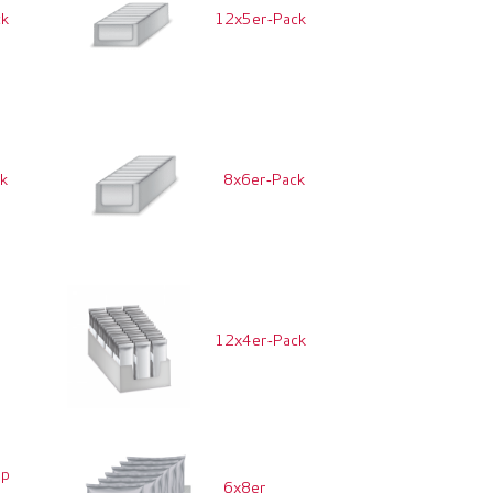
ck
12x5er‑Pack
ck
8x6er‑Pack
12x4er‑Pack
k
op
6x8er