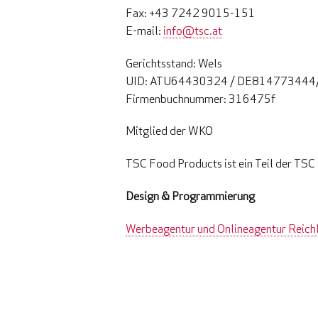
Fax: +43 7242 9015-151
E-mail:
info@tsc.at
Gerichtsstand: Wels
UID: ATU64430324 / DE81477344
Firmenbuchnummer: 316475f
Mitglied der WKO
TSC Food Products ist ein Teil der TS
Design & Programmierung
Werbeagentur und Onlineagentur Reichl