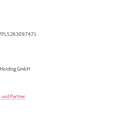
4/PL5263097471
C Holding GmbH
 und Partner