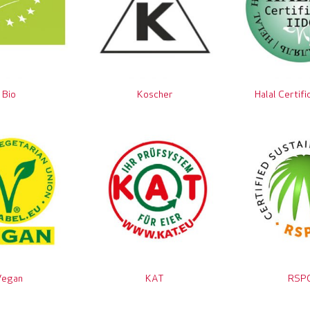
Bio
Koscher
Halal Certifi
Vegan
KAT
RSP