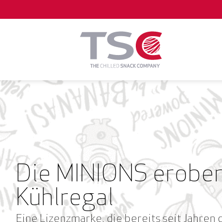
Zum
Inhalt
springen
Die MINIONS erober
Kühlregal
Eine Lizenzmarke, die bereits seit Jahren 