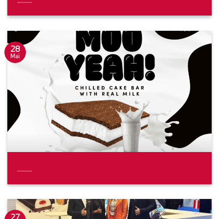
28
Mai
Moo Yeah! U.S. Premiere
27