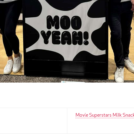
Movie Superstars Milk Snac