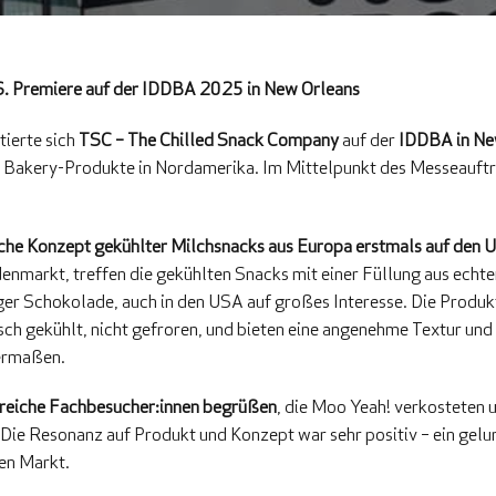
S. Premiere auf der IDDBA 2025 in New Orleans
tierte sich
TSC – The Chilled Snack Company
auf der
IDDBA in Ne
d Bakery-Produkte in Nordamerika. Im Mittelpunkt des Messeauftri
iche Konzept gekühlter Milchsnacks aus Europa erstmals auf den U
enmarkt, treffen die gekühlten Snacks mit einer Füllung aus echter
ger Schokolade, auch in den USA auf großes Interesse. Die Prod
isch gekühlt, nicht gefroren, und bieten eine angenehme Textur und
ermaßen.
lreiche Fachbesucher:innen begrüßen
, die Moo Yeah! verkosteten u
Die Resonanz auf Produkt und Konzept war sehr positiv – ein gelun
en Markt.