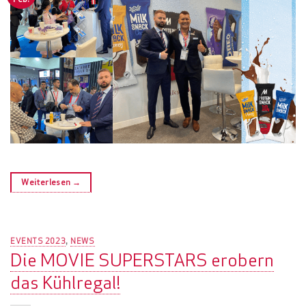
Weiterlesen
→
EVENTS 2023
NEWS
,
Die MOVIE SUPERSTARS erobern
das Kühlregal!