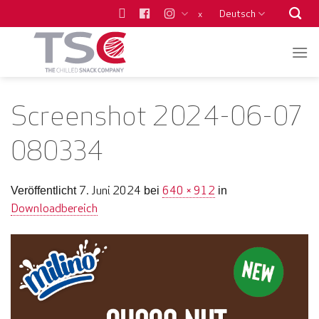
Zum
Deutsch
x
Inhalt
springen
Screenshot 2024-06-07
080334
7. Juni 2024
640 × 912
Veröffentlicht
bei
in
Downloadbereich