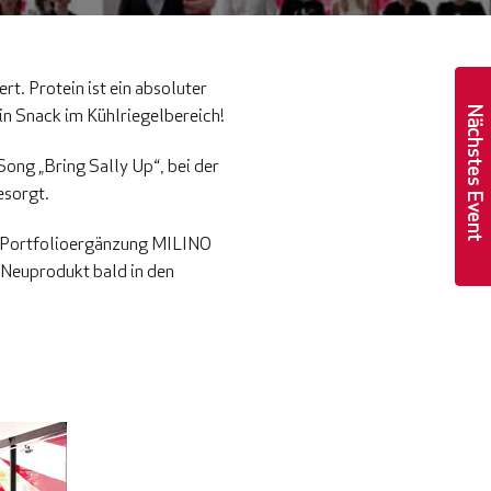
t. Protein ist ein absoluter
Nächstes Event
n Snack im Kühlriegelbereich!
ng „Bring Sally Up“, bei der
esorgt.
ste Portfolioergänzung MILINO
s Neuprodukt bald in den