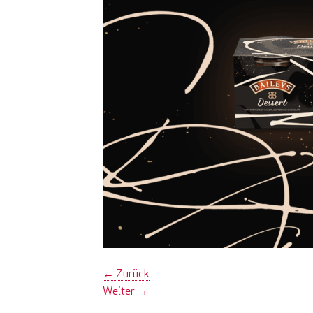
←
Zurück
Weiter
→