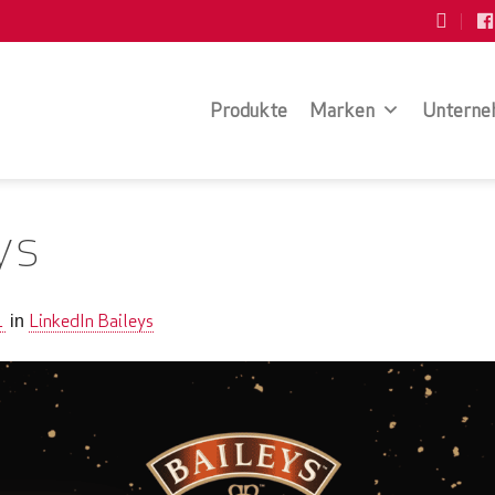
Produkte
Marken
Unterne
ys
1
LinkedIn Baileys
in