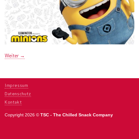
Weiter
→
Impressum
Datenschutz
Kontakt
Copyright 2026 ©
TSC - The Chilled Snack Company