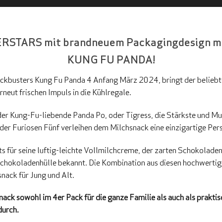
RSTARS mit brandneuem Packagingdesign mit
KUNG FU PANDA!
ckbusters Kung Fu Panda 4 Anfang März 2024, bringt der belieb
eut frischen Impuls in die Kühlregale.
der Kung-Fu-liebende Panda Po, oder Tigress, die Stärkste und M
 der Furiosen Fünf verleihen dem Milchsnack eine einzigartige Pers
ts für seine luftig-leichte Vollmilchcreme, der zarten Schokolad
Schokoladenhülle bekannt. Die Kombination aus diesen hochwerti
nack für Jung und Alt.
Snack sowohl im 4er Pack für die ganze Familie als auch als praktis
durch.