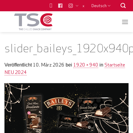
Zum
Deutsch
x
Inhalt
springen
slider_baileys_1920x940
10. März 2026
1920 × 940
Startseite
Veröffentlicht
bei
in
NEU 2024