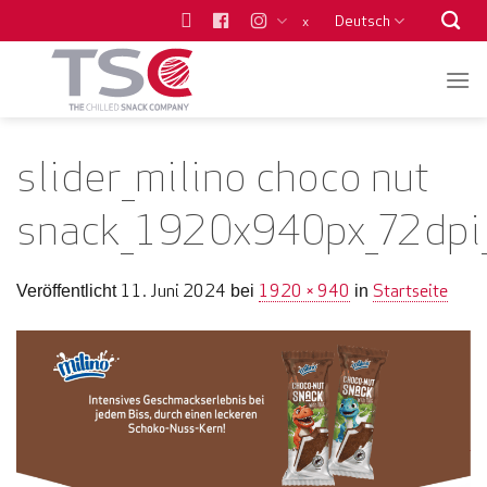
Zum
Deutsch
x
Inhalt
springen
slider_milino choco nut
snack_1920x940px_72dpi
11. Juni 2024
1920 × 940
Startseite
Veröffentlicht
bei
in