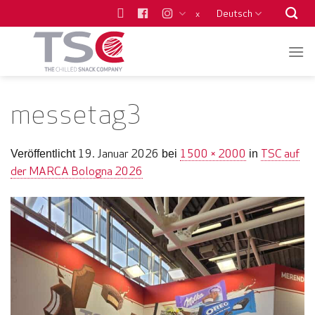
Zum
Deutsch
x
Inhalt
springen
messetag3
19. Januar 2026
1500 × 2000
TSC auf
Veröffentlicht
bei
in
der MARCA Bologna 2026