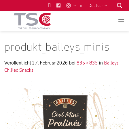
Zum
Deutsch
x
Inhalt
springen
produkt_baileys_minis
17. Februar 2026
835 × 835
Baileys
Veröffentlicht
bei
in
Chilled Snacks