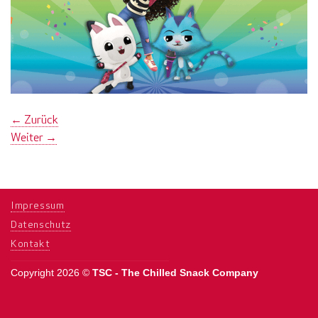
←
Zurück
Weiter
→
Impressum
Datenschutz
Kontakt
Copyright 2026 ©
TSC - The Chilled Snack Company