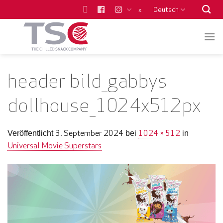
Zum
Deutsch
x
Inhalt
springen
header bild_gabbys
dollhouse_1024x512px
3. September 2024
1024 × 512
Veröffentlicht
bei
in
Universal Movie Superstars