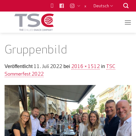
Zum
Deutsch
x
Inhalt
springen
Gruppenbild
11. Juli 2022
2016 × 1512
TSC
Veröffentlicht
bei
in
Sommerfest 2022