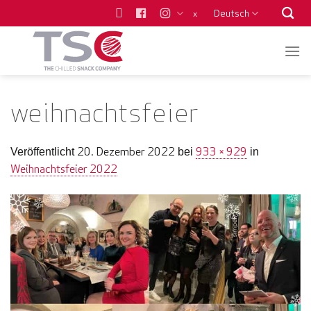
Zum
Deutsch
x
Inhalt
springen
weihnachtsfeier
20. Dezember 2022
933 × 929
Veröffentlicht
bei
in
Weihnachtsfeier 2022