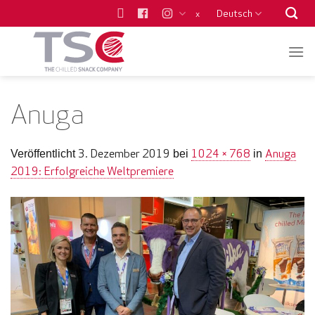
Zum
Deutsch
x
Inhalt
springen
Anuga
3. Dezember 2019
1024 × 768
Anuga
Veröffentlicht
bei
in
2019: Erfolgreiche Weltpremiere