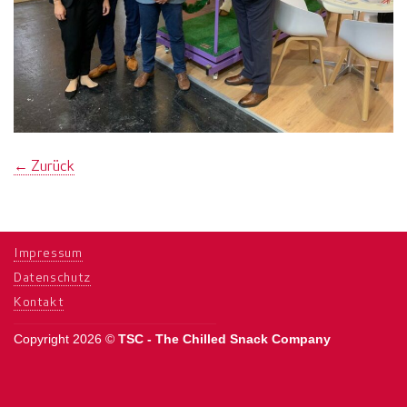
←
Zurück
Impressum
Datenschutz
Kontakt
Copyright 2026 ©
TSC - The Chilled Snack Company