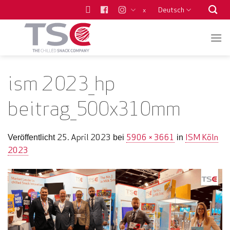
Zum
Deutsch
x
Inhalt
springen
ism 2023_hp
beitrag_500x310mm
25. April 2023
5906 × 3661
ISM Köln
Veröffentlicht
bei
in
2023