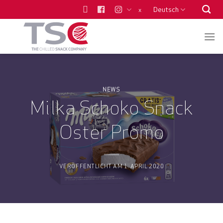
Zum
Deutsch
x
Inhalt
springen
NEWS
Milka Schoko Snack
Oster Promo
VERÖFFENTLICHT AM
1. APRIL 2020