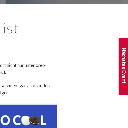
 ist
Nächstes Event
rt nicht nur unter oreo-
ack.
olgt einem ganz speziellen
lgen.