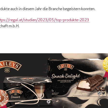
odukte auch in diesem Jahr die Branche begeistern konnten.
ttps://regal.at/studien/2023/05/top-produkte-2023
chaft m.b.H.