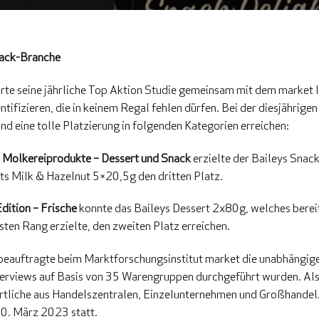
nack-Branche
te seine jährliche Top Aktion Studie gemeinsam mit dem market In
ifizieren, die in keinem Regal fehlen dürfen. Bei der diesjährigen
d eine tolle Platzierung in folgenden Kategorien erreichen:
 Molkereiprodukte – Dessert und Snack
erzielte der Baileys Snac
ts Milk & Hazelnut 5×20,5g den dritten Platz.
dition – Frische
konnte das Baileys Dessert 2x80g, welches bereit
ten Rang erzielte, den zweiten Platz erreichen.
 beauftragte beim Marktforschungsinstitut market die unabhängig
nterviews auf Basis von 35 Warengruppen durchgeführt wurden. Al
tliche aus Handelszentralen, Einzelunternehmen und Großhandel.
20. März 2023 statt.