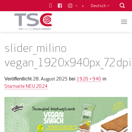
Zum
Deutsch
x
Inhalt
springen
slider_milino
vegan_1920x940px_72dpi
28. August 2025
1920 × 940
Veröffentlicht
bei
in
Startseite NEU 2024