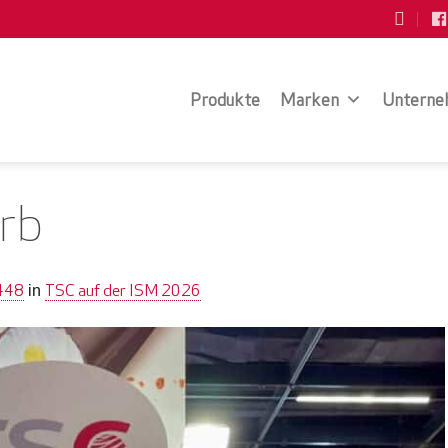
Produkte
Marken
Unterne
rb
448
TSC auf der ISM 2026
in