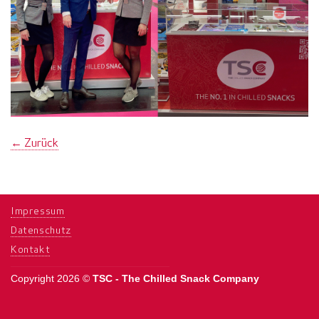
←
Zurück
Impressum
Datenschutz
Kontakt
Copyright 2026 ©
TSC - The Chilled Snack Company