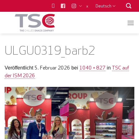
Zum
Deutsch
x
Inhalt
springen
ULGU0319_barb2
5. Februar 2026
1040 × 827
TSC auf
Veröffentlicht
bei
in
der ISM 2026