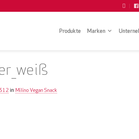
Produkte
Marken
Unterne
er_weiß
 512
Milino Vegan Snack
in